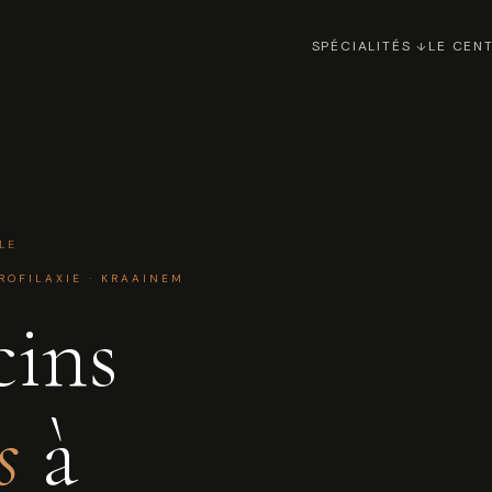
SPÉCIALITÉS
LE CEN
LE
ROFILAXIE · KRAAINEM
ins
s
à