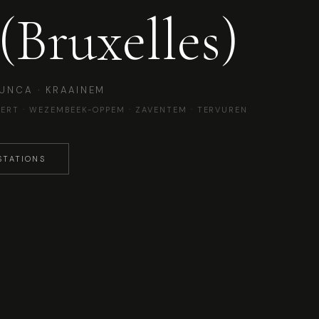
(Bruxelles)
UNCA · KRAAINEM
ERT · WEZEMBEEK-OPPEM · ZAVENTEM · TERVUREN
STATIONS